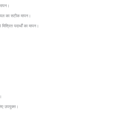
क मापन।
 ऑयल का सटीक मापन।
े मिश्रित पदार्थों का मापन।
ै।
लिए उपयुक्त।